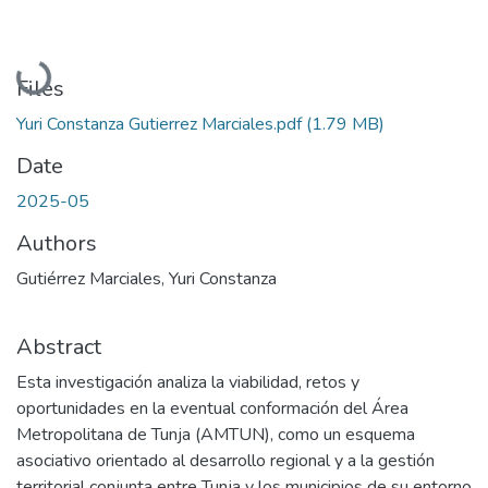
Loading...
Files
Yuri Constanza Gutierrez Marciales.pdf
(1.79 MB)
Date
2025-05
Authors
Gutiérrez Marciales, Yuri Constanza
Abstract
Esta investigación analiza la viabilidad, retos y
oportunidades en la eventual conformación del Área
Metropolitana de Tunja (AMTUN), como un esquema
asociativo orientado al desarrollo regional y a la gestión
territorial conjunta entre Tunja y los municipios de su entorno