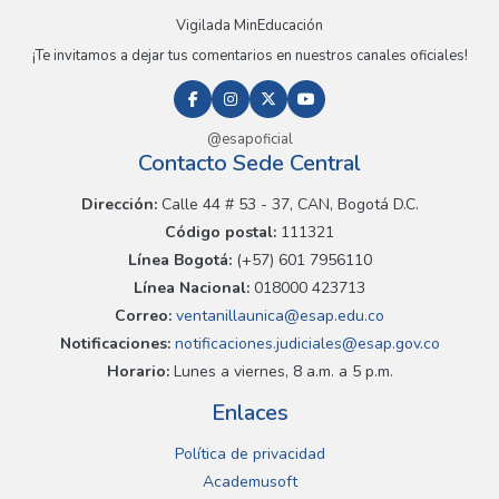
Vigilada MinEducación
¡Te invitamos a dejar tus comentarios en nuestros canales oficiales!
@esapoficial
Contacto Sede Central
Dirección:
Calle 44 # 53 - 37, CAN, Bogotá D.C.
Código postal:
111321
Línea Bogotá:
(+57) 601 7956110
Línea Nacional:
018000 423713
Correo:
ventanillaunica@esap.edu.co
Notificaciones:
notificaciones.judiciales@esap.gov.co
Horario:
Lunes a viernes, 8 a.m. a 5 p.m.
Enlaces
Política de privacidad
Academusoft