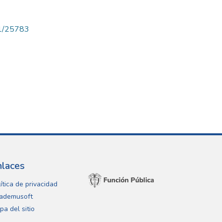
71/25783
nlaces
ítica de privacidad
ademusoft
pa del sitio