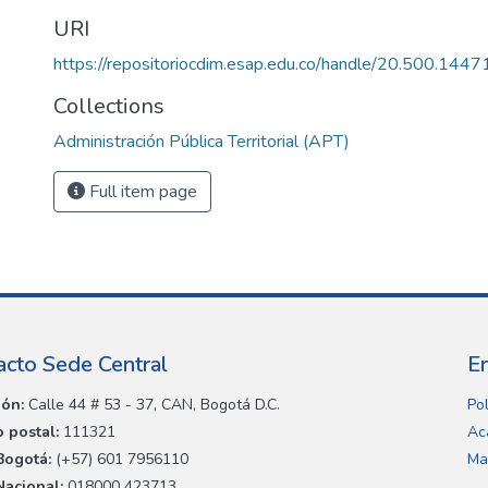
URI
https://repositoriocdim.esap.edu.co/handle/20.500.144
Collections
Administración Pública Territorial (APT)
Full item page
acto Sede Central
E
ión:
Calle 44 # 53 - 37, CAN, Bogotá D.C.
Pol
 postal:
111321
Ac
Bogotá:
(+57) 601 7956110
Ma
Nacional:
018000 423713