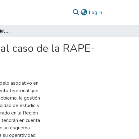
(current)
Log In
La asociatividad territorial en Colombia, un vistazo al caso de la RAPE- región central
o al caso de la RAPE-
odelo asociativo en
to territorial que
gobierno, la gestión
ndidad de estudio y
ntrado en la Región
e tendrán en cuenta
uye un esquema
e su operatividad.