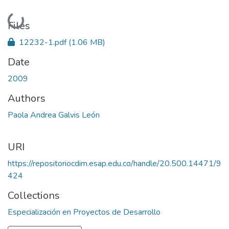
Loading...
Files
12232-1.pdf
(1.06 MB)
Date
2009
Authors
Paola Andrea Galvis León
URI
https://repositoriocdim.esap.edu.co/handle/20.500.14471/9
424
Collections
Especialización en Proyectos de Desarrollo