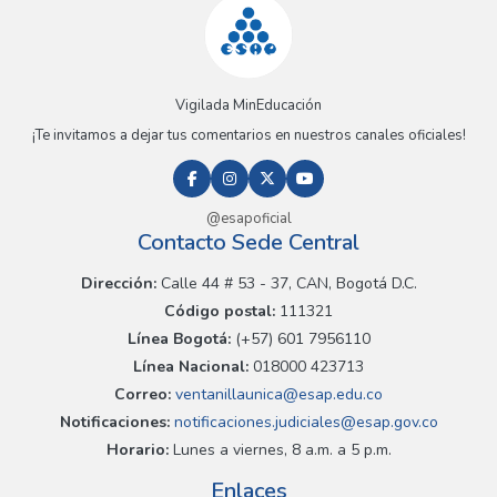
Vigilada MinEducación
¡Te invitamos a dejar tus comentarios en nuestros canales oficiales!
@esapoficial
Contacto Sede Central
Dirección:
Calle 44 # 53 - 37, CAN, Bogotá D.C.
Código postal:
111321
Línea Bogotá:
(+57) 601 7956110
Línea Nacional:
018000 423713
Correo:
ventanillaunica@esap.edu.co
Notificaciones:
notificaciones.judiciales@esap.gov.co
Horario:
Lunes a viernes, 8 a.m. a 5 p.m.
Enlaces