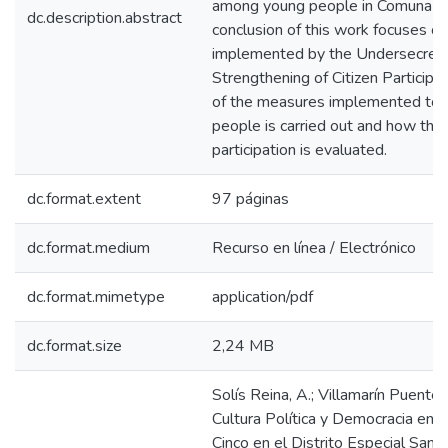
among young people in Comuna Ci
dc.description.abstract
conclusion of this work focuses on
implemented by the Undersecreta
Strengthening of Citizen Particip
of the measures implemented to g
people is carried out and how the
participation is evaluated.
dc.format.extent
97 páginas
dc.format.medium
Recurso en línea / Electrónico
dc.format.mimetype
application/pdf
dc.format.size
2,24 MB
Solís Reina, A.; Villamarín Puentes
Cultura Política y Democracia en 
Cinco en el Distrito Especial San