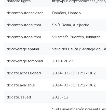
datacite.rights
http://purl.org/coar/access_right/c
dc.contributor.advisor
Bolaños, Horacio
dc.contributor.author
Solís Reina, Alejandro
dc.contributor.author
Villamarín Puentes, Johnatan
dc.coverage.spatial
Valle del Cauca (Santiago de Cali)
dc.coverage.temporal
2020-2022
dc.date.accessioned
2024-03-31T17:27:00Z
dc.date.available
2024-03-31T17:27:00Z
dc.date.issued
2023-12
"Esta investigación presenta, en p