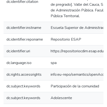
dc.identifier.citation
de pregrado]. Valle del Cauca, San
de Administración Pública. Facult
Pública Territorial.
dc.identifier.instname
Escuela Superior de Administraci
dc.identifier.reponame
Repositorio ESAP
dc.identifier.uri
https://repositoriocdim.esap.ed
dc.language.iso
spa
dc.rights.accessrights
info:eu-repo/semantics/openAcce
dc.subject.keywords
Participación de la comunidad
dc.subject.keywords
Adolescente