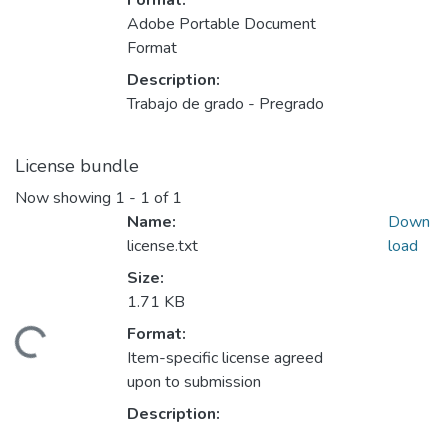
Format:
Adobe Portable Document
Format
Description:
Trabajo de grado - Pregrado
License bundle
Now showing
1 - 1 of 1
Name:
Down
license.txt
load
Size:
1.71 KB
Format:
oading...
Item-specific license agreed
upon to submission
Description: