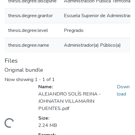
thesis.degree.discipline
Administración Pública Territorial
thesis.degree.grantor
Escuela Superior de Administraci
thesis.degree.level
Pregrado
thesis.degree.name
Administrador(a) Público(a)
Files
Original bundle
Now showing
1 - 1 of 1
Name:
Down
ALEJANDRO SOLÍS REINA -
load
JOHNATAN VILLAMARIN
PUENTES..pdf
Size:
oading...
2.24 MB