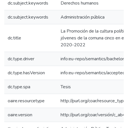
dc.subject.keywords
Derechos humanos
dc.subject.keywords
Administración pública
La Promoción de la cultura polític
dc.title
jóvenes de la comuna cinco en el d
2020-2022
dc.type.driver
info:eu-repo/semantics/bachelorT
dc.type.hasVersion
info:eu-repo/semantics/acceptedV
dc.type.spa
Tesis
oaire.resourcetype
http://purl.org/coar/resource_type
oaire.version
http://purl.org/coar/versión/c_a