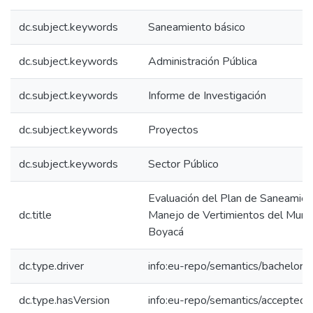
dc.subject.keywords
Saneamiento básico
dc.subject.keywords
Administración Pública
dc.subject.keywords
Informe de Investigación
dc.subject.keywords
Proyectos
dc.subject.keywords
Sector Público
Evaluación del Plan de Saneamien
dc.title
Manejo de Vertimientos del Munic
Boyacá
dc.type.driver
info:eu-repo/semantics/bachelorT
dc.type.hasVersion
info:eu-repo/semantics/acceptedV