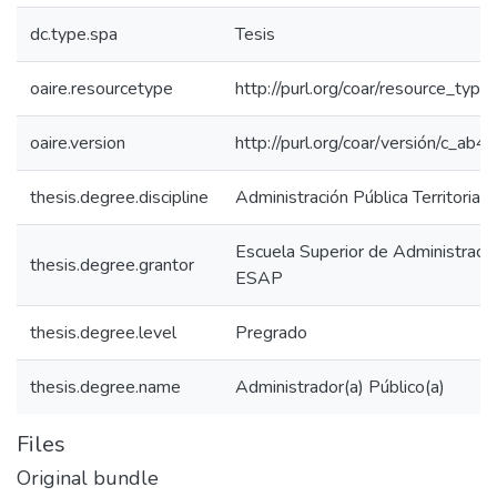
dc.type.spa
Tesis
oaire.resourcetype
http://purl.org/coar/resource_type
oaire.version
http://purl.org/coar/versión/c_a
thesis.degree.discipline
Administración Pública Territorial
Escuela Superior de Administració
thesis.degree.grantor
ESAP
thesis.degree.level
Pregrado
thesis.degree.name
Administrador(a) Público(a)
Files
Original bundle