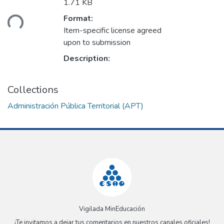
1.71 KB
oading...
Format:
Item-specific license agreed
upon to submission
Description:
Collections
Administración Pública Territorial (APT)
Vigilada MinEducación
¡Te invitamos a dejar tus comentarios en nuestros canales oficiales!