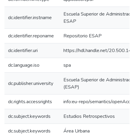
Escuela Superior de Administració
dc.identifier.instname
ESAP
dc.identifier.reponame
Repositorio ESAP
dc.identifier.uri
https://hdl.handle.net/20.500.
dc.language.iso
spa
Escuela Superior de Administració
dc.publisher.university
(ESAP)
dc.rights.accessrights
info:eu-repo/semantics/openAcce
dc.subject.keywords
Estudios Retrospectivos
dc.subject.keywords
Área Urbana