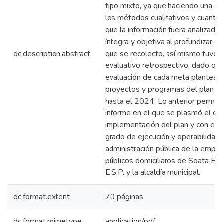
tipo mixto, ya que haciendo una c
los métodos cualitativos y cuantit
que la información fuera analizada
íntegra y objetiva al profundizar e
dc.description.abstract
que se recolecto, así mismo tuvo
evaluativo retrospectivo, dado que
evaluación de cada meta plantead
proyectos y programas del plan 
hasta el 2024. Lo anterior permiti
informe en el que se plasmó el es
implementación del plan y con ello
grado de ejecución y operabilidad 
administración pública de la empre
públicos domiciliaros de Soata
E.S.P. y la alcaldía municipal.
dc.format.extent
70 páginas
dc.format.mimetype
application/pdf