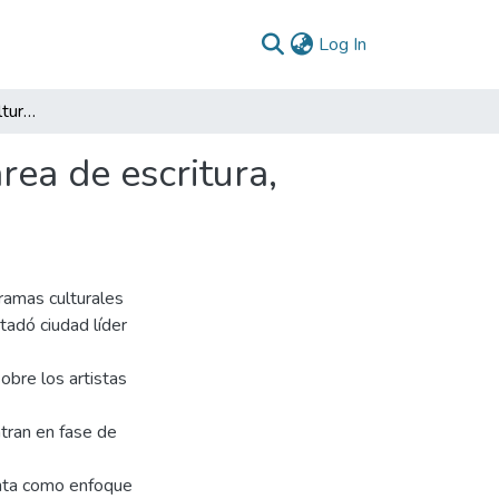
(current)
Log In
Políticas públicas de cultura a nivel municipal del área de escritura, literatura y producción editorial
rea de escritura,
gramas culturales
adó ciudad líder
obre los artistas
tran en fase de
enta como enfoque