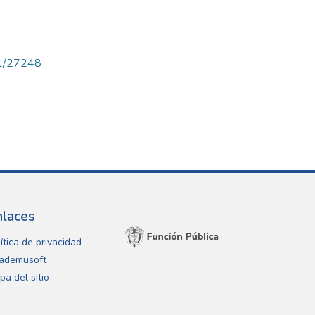
71/27248
nlaces
ítica de privacidad
ademusoft
pa del sitio