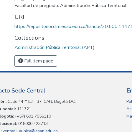
Facultad de pregrado. Administración Pública Territorial.
URI
https://repositoriocdim.esap.edu.co/handle/20.500.144
Collections
Administración Pública Territorial (APT)
Full item page
acto Sede Central
E
ión:
Calle 44 # 53 - 37, CAN, Bogotá D.C.
Pol
 postal:
111321
Ac
Bogotá:
(+57) 601 7956110
Ma
Nacional:
018000 423713
:
ventanillaunica@esap.edu.co