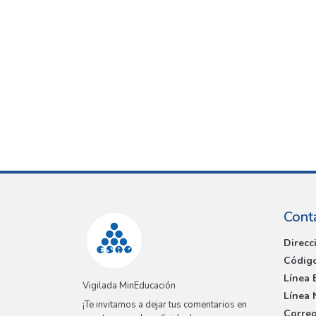
Cont
Direcc
Código
Línea 
Vigilada MinEducación
Línea 
¡Te invitamos a dejar tus comentarios en
Correo