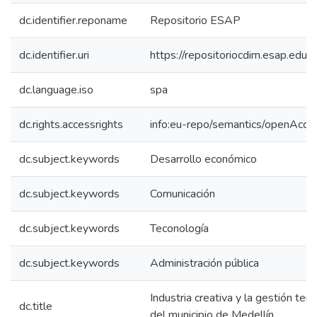
dc.identifier.reponame
Repositorio ESAP
dc.identifier.uri
https://repositoriocdim.esap.ed
dc.language.iso
spa
dc.rights.accessrights
info:eu-repo/semantics/openAcce
dc.subject.keywords
Desarrollo económico
dc.subject.keywords
Comunicación
dc.subject.keywords
Teconología
dc.subject.keywords
Administración pública
Industria creativa y la gestión ter
dc.title
del municipio de Medellín