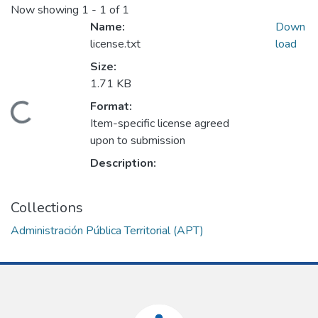
Now showing
1 - 1 of 1
Name:
Down
license.txt
load
Size:
1.71 KB
Format:
ading...
Item-specific license agreed
upon to submission
Description:
Collections
Administración Pública Territorial (APT)