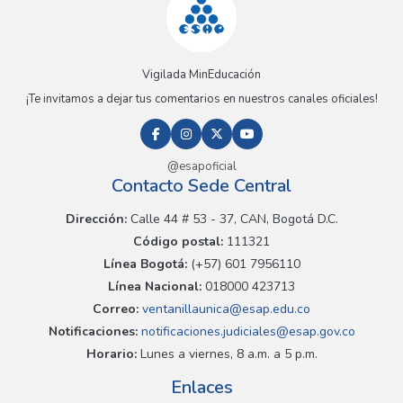
Vigilada MinEducación
¡Te invitamos a dejar tus comentarios en nuestros canales oficiales!
@esapoficial
Contacto Sede Central
Dirección:
Calle 44 # 53 - 37, CAN, Bogotá D.C.
Código postal:
111321
Línea Bogotá:
(+57) 601 7956110
Línea Nacional:
018000 423713
Correo:
ventanillaunica@esap.edu.co
Notificaciones:
notificaciones.judiciales@esap.gov.co
Horario:
Lunes a viernes, 8 a.m. a 5 p.m.
Enlaces