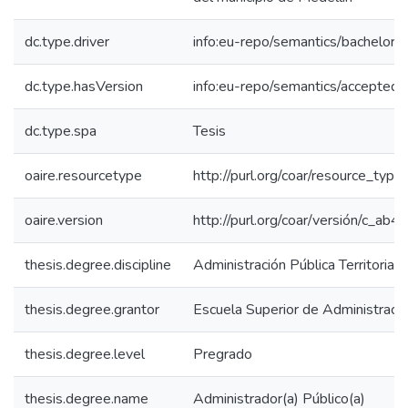
dc.type.driver
info:eu-repo/semantics/bachelorT
dc.type.hasVersion
info:eu-repo/semantics/acceptedV
dc.type.spa
Tesis
oaire.resourcetype
http://purl.org/coar/resource_type
oaire.version
http://purl.org/coar/versión/c_a
thesis.degree.discipline
Administración Pública Territorial
thesis.degree.grantor
Escuela Superior de Administraci
thesis.degree.level
Pregrado
thesis.degree.name
Administrador(a) Público(a)