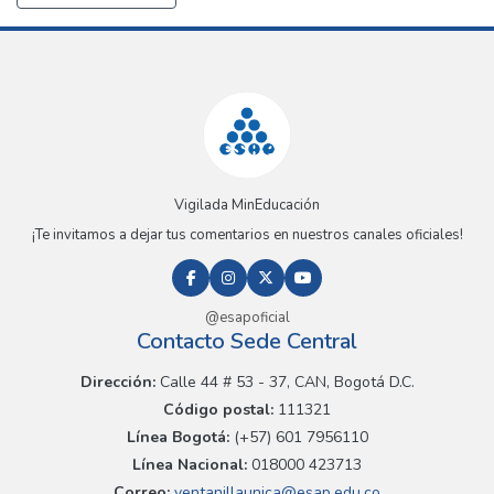
Vigilada MinEducación
¡Te invitamos a dejar tus comentarios en nuestros canales oficiales!
@esapoficial
Contacto Sede Central
Dirección:
Calle 44 # 53 - 37, CAN, Bogotá D.C.
Código postal:
111321
Línea Bogotá:
(+57) 601 7956110
Línea Nacional:
018000 423713
Correo:
ventanillaunica@esap.edu.co