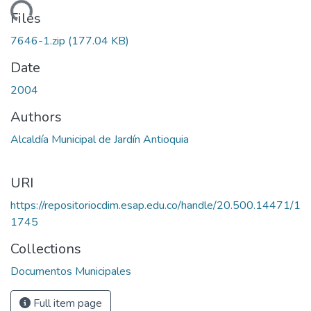
Loading...
Files
7646-1.zip
(177.04 KB)
Date
2004
Authors
Alcaldía Municipal de Jardín Antioquia
URI
https://repositoriocdim.esap.edu.co/handle/20.500.14471/1
1745
Collections
Documentos Municipales
Full item page