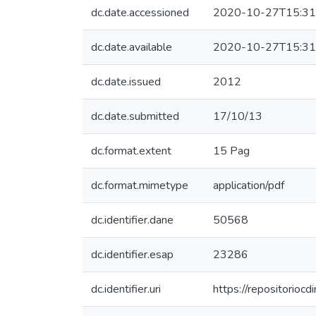
dc.date.accessioned
2020-10-27T15:31
dc.date.available
2020-10-27T15:31
dc.date.issued
2012
dc.date.submitted
17/10/13
dc.format.extent
15 Pag
dc.format.mimetype
application/pdf
dc.identifier.dane
50568
dc.identifier.esap
23286
dc.identifier.uri
https://repositorio