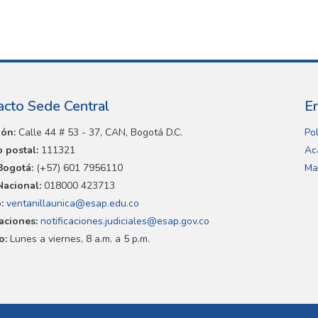
acto Sede Central
E
ión:
Calle 44 # 53 - 37, CAN, Bogotá D.C.
Pol
 postal:
111321
Ac
Bogotá:
(+57) 601 7956110
Ma
Nacional:
018000 423713
:
ventanillaunica@esap.edu.co
caciones:
notificaciones.judiciales@esap.gov.co
o:
Lunes a viernes, 8 a.m. a 5 p.m.