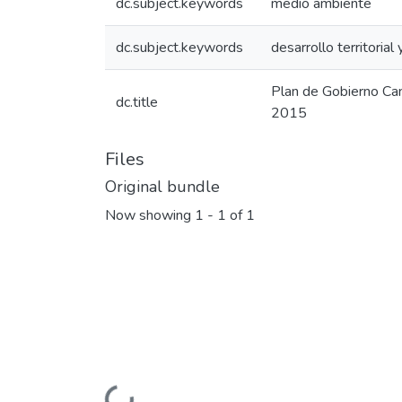
dc.subject.keywords
medio ambiente
dc.subject.keywords
desarrollo territorial
Plan de Gobierno Ca
dc.title
2015
Files
Original bundle
Now showing
1 - 1 of 1