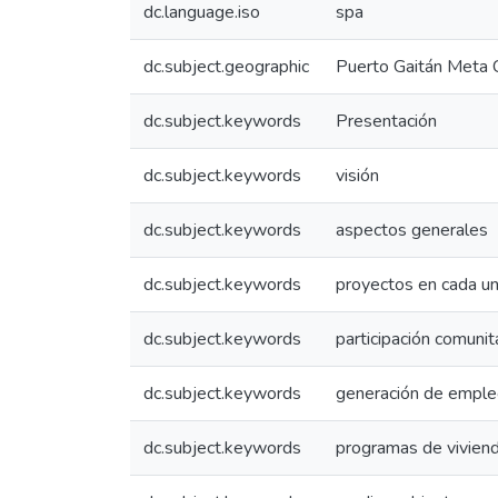
dc.language.iso
spa
dc.subject.geographic
Puerto Gaitán Meta 
dc.subject.keywords
Presentación
dc.subject.keywords
visión
dc.subject.keywords
aspectos generales
dc.subject.keywords
proyectos en cada un
dc.subject.keywords
participación comunit
dc.subject.keywords
generación de empl
dc.subject.keywords
programas de vivien