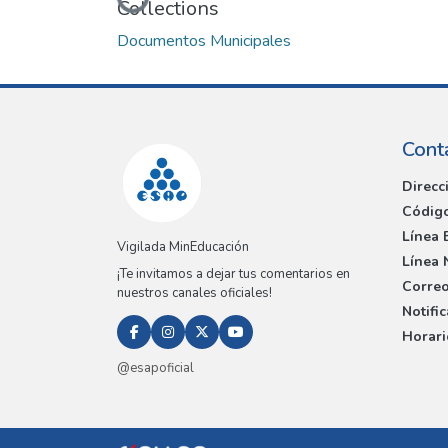
Loading...
Collections
Documentos Municipales
Cont
Direcc
Código
Línea 
Vigilada MinEducación
Línea 
¡Te invitamos a dejar tus comentarios en
Correo
nuestros canales oficiales!
Notifi
Horari
@esapoficial