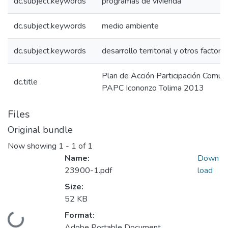
dc.subject.keywords
programas de vivienda
dc.subject.keywords
medio ambiente
dc.subject.keywords
desarrollo territorial y otros factore
Plan de Acción Participación Comuni
dc.title
PAPC Icononzo Tolima 2013
Files
Original bundle
Now showing
1 - 1 of 1
Name:
Down
23900-1.pdf
load
Size:
52 KB
Format:
Loading...
Adobe Portable Document