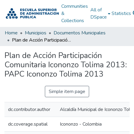
Communities
All of
&
Statistics
DSpace
Collections
Home
Municipios
Documentos Municipales
Plan de Acción Participación Comunitaria Icononzo Tolima 2013: PAPC Icononzo Tolima 2013
Plan de Acción Participación
Comunitaria Icononzo Tolima 2013:
PAPC Icononzo Tolima 2013
Simple item page
dc.contributor.author
Alcaldía Municipal de Icononzo Toli
dc.coverage.spatial
Icononzo - Colombia