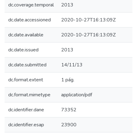
dc.coverage.temporal
2013
dc.date.accessioned
2020-10-27T16:13:09Z
dc.date.available
2020-10-27T16:13:09Z
dc.date.issued
2013
dc.date.submitted
14/11/13
dc.format.extent
1 pág.
dc.format.mimetype
application/pdf
dc.identifier.dane
73352
dc.identifier.esap
23900