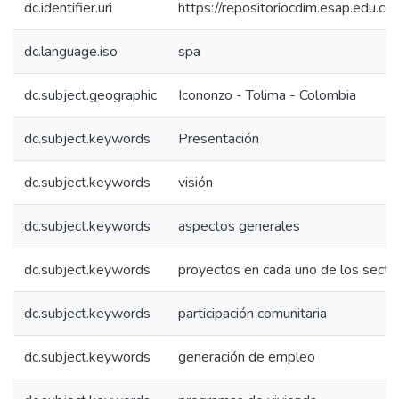
dc.identifier.uri
https://repositoriocdim.esap.edu.
dc.language.iso
spa
dc.subject.geographic
Icononzo - Tolima - Colombia
dc.subject.keywords
Presentación
dc.subject.keywords
visión
dc.subject.keywords
aspectos generales
dc.subject.keywords
proyectos en cada uno de los secto
dc.subject.keywords
participación comunitaria
dc.subject.keywords
generación de empleo