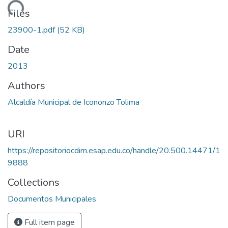
oading...
Files
23900-1.pdf
(52 KB)
Date
2013
Authors
Alcaldía Municipal de Icononzo Tolima
URI
https://repositoriocdim.esap.edu.co/handle/20.500.14471/1
9888
Collections
Documentos Municipales
Full item page