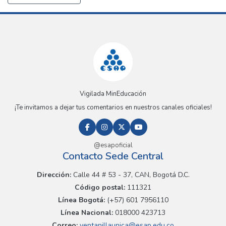
Vigilada MinEducación
¡Te invitamos a dejar tus comentarios en nuestros canales oficiales!
@esapoficial
Contacto Sede Central
Dirección:
Calle 44 # 53 - 37, CAN, Bogotá D.C.
Código postal:
111321
Línea Bogotá:
(+57) 601 7956110
Línea Nacional:
018000 423713
Correo:
ventanillaunica@esap.edu.co