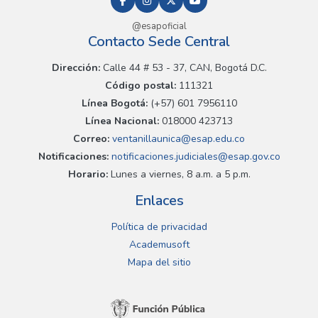
@esapoficial
Contacto Sede Central
Dirección:
Calle 44 # 53 - 37, CAN, Bogotá D.C.
Código postal:
111321
Línea Bogotá:
(+57) 601 7956110
Línea Nacional:
018000 423713
Correo:
ventanillaunica@esap.edu.co
Notificaciones:
notificaciones.judiciales@esap.gov.co
Horario:
Lunes a viernes, 8 a.m. a 5 p.m.
Enlaces
Política de privacidad
Academusoft
Mapa del sitio