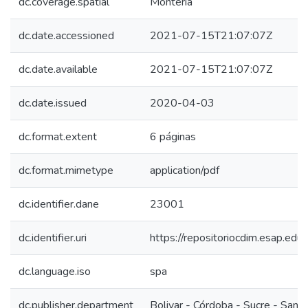
dc.coverage.spatial
Montería
dc.date.accessioned
2021-07-15T21:07:07Z
dc.date.available
2021-07-15T21:07:07Z
dc.date.issued
2020-04-03
dc.format.extent
6 páginas
dc.format.mimetype
application/pdf
dc.identifier.dane
23001
dc.identifier.uri
https://repositoriocdim.esap.e
dc.language.iso
spa
dc.publisher.department
Bolivar - Córdoba - Sucre - San 