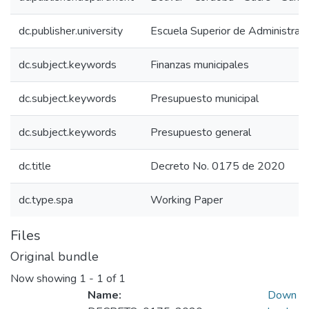
dc.publisher.university
Escuela Superior de Administrac
dc.subject.keywords
Finanzas municipales
dc.subject.keywords
Presupuesto municipal
dc.subject.keywords
Presupuesto general
dc.title
Decreto No. 0175 de 2020
dc.type.spa
Working Paper
Files
Original bundle
Now showing
1 - 1 of 1
Name:
Down