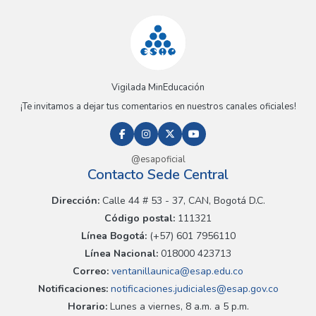
Vigilada MinEducación
¡Te invitamos a dejar tus comentarios en nuestros canales oficiales!
@esapoficial
Contacto Sede Central
Dirección:
Calle 44 # 53 - 37, CAN, Bogotá D.C.
Código postal:
111321
Línea Bogotá:
(+57) 601 7956110
Línea Nacional:
018000 423713
Correo:
ventanillaunica@esap.edu.co
Notificaciones:
notificaciones.judiciales@esap.gov.co
Horario:
Lunes a viernes, 8 a.m. a 5 p.m.