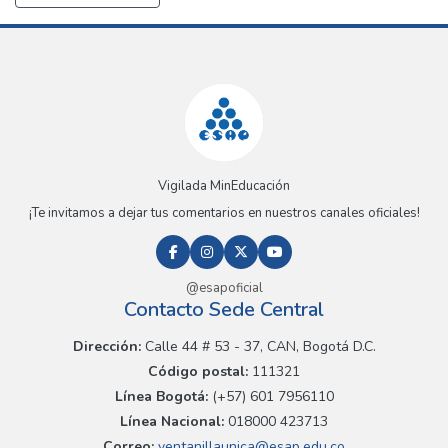
Vigilada MinEducación
¡Te invitamos a dejar tus comentarios en nuestros canales oficiales!
@esapoficial
Contacto Sede Central
Dirección:
Calle 44 # 53 - 37, CAN, Bogotá D.C.
Código postal:
111321
Línea Bogotá:
(+57) 601 7956110
Línea Nacional:
018000 423713
Correo:
ventanillaunica@esap.edu.co