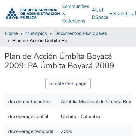
Communities
All of
&
Statistics
DSpace
Collections
Home
Municipios
Documentos Municipales
Plan de Acción Úmbita Boyacá 2009: PA Úmbita Boyacá 2009
Plan de Acción Úmbita Boyacá
2009: PA Úmbita Boyacá 2009
Simple item page
dc.contributor.author
Alcaldía Municipal de Úmbita Boyac
dc.coverage.spatial
Úmbita - Colombia
dc.coverage.temporal
2009