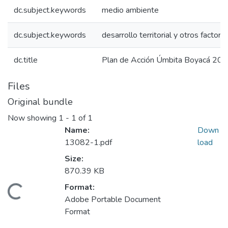
dc.subject.keywords
medio ambiente
dc.subject.keywords
desarrollo territorial y otros factore
dc.title
Plan de Acción Úmbita Boyacá 20
Files
Original bundle
Now showing
1 - 1 of 1
Name:
Down
13082-1.pdf
load
Size:
870.39 KB
Format:
Loading...
Adobe Portable Document
Format