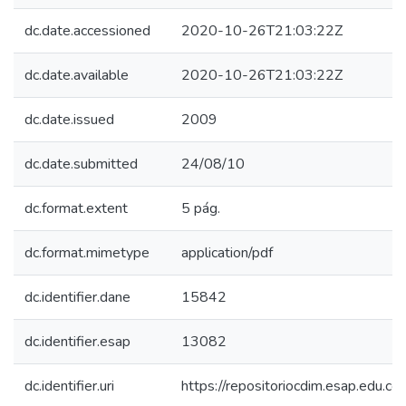
dc.date.accessioned
2020-10-26T21:03:22Z
dc.date.available
2020-10-26T21:03:22Z
dc.date.issued
2009
dc.date.submitted
24/08/10
dc.format.extent
5 pág.
dc.format.mimetype
application/pdf
dc.identifier.dane
15842
dc.identifier.esap
13082
dc.identifier.uri
https://repositoriocdim.esap.edu.