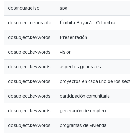
dc.language.iso
spa
dc.subject.geographic
Úmbita Boyacá - Colombia
dc.subject.keywords
Presentación
dc.subject.keywords
visión
dc.subject.keywords
aspectos generales
dc.subject.keywords
proyectos en cada uno de los secto
dc.subject.keywords
participación comunitaria
dc.subject.keywords
generación de empleo
dc.subject.keywords
programas de vivienda