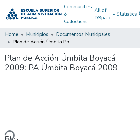
Communities
All of
&
Statistics
DSpace
Collections
Home
Municipios
Documentos Municipales
Plan de Acción Úmbita Boyacá 2009: PA Úmbita Boyacá 2009
Plan de Acción Úmbita Boyacá
2009: PA Úmbita Boyacá 2009
ding...
Files