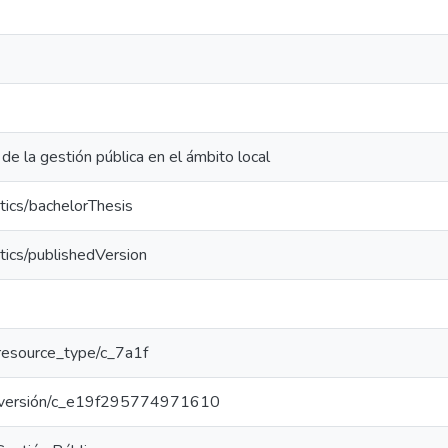
de la gestión pública en el ámbito local
tics/bachelorThesis
tics/publishedVersion
r/resource_type/c_7a1f
oar/versión/c_e19f295774971610