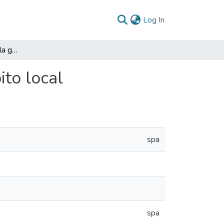
(current)
Log In
La democratización de la gestión pública en el ámbito local
ito local
spa
spa