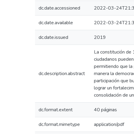
dc.date.accessioned
2022-03-24T21:3
dc.date.available
2022-03-24T21:3
dc.date.issued
2019
La constitución de 
ciudadanos pueden e
permitiendo que la 
dc.description.abstract
manera la democrac
participación que bu
lograr un fortalecim
consolidación de u
dc.format.extent
40 páginas
dc.format.mimetype
application/pdf