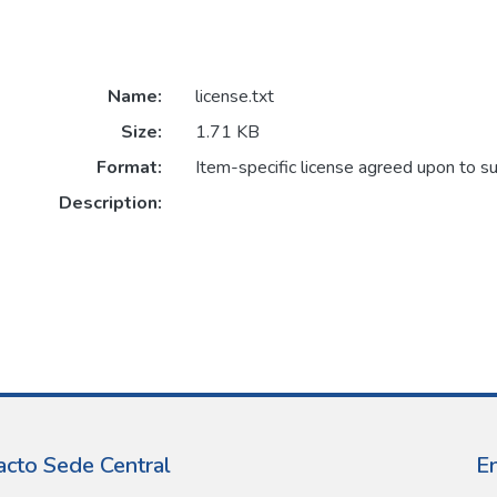
Name:
license.txt
Size:
1.71 KB
Format:
Item-specific license agreed upon to s
Description:
acto Sede Central
E