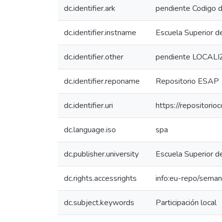
dc.identifier.ark
pendiente Codigo d
dc.identifier.instname
Escuela Superior d
dc.identifier.other
pendiente LOCAL
dc.identifier.reponame
Repositorio ESAP
dc.identifier.uri
https://repositor
dc.language.iso
spa
dc.publisher.university
Escuela Superior d
dc.rights.accessrights
info:eu-repo/seman
dc.subject.keywords
Participación local