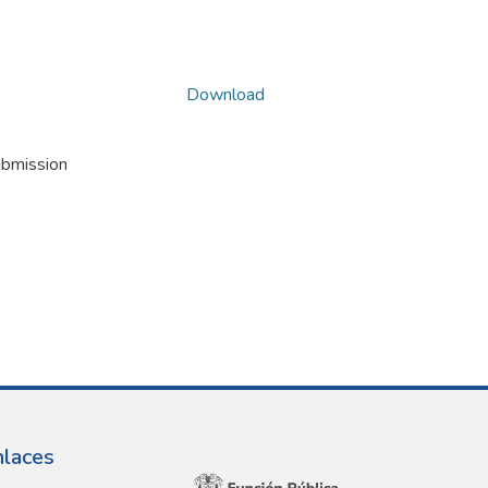
Download
ubmission
nlaces