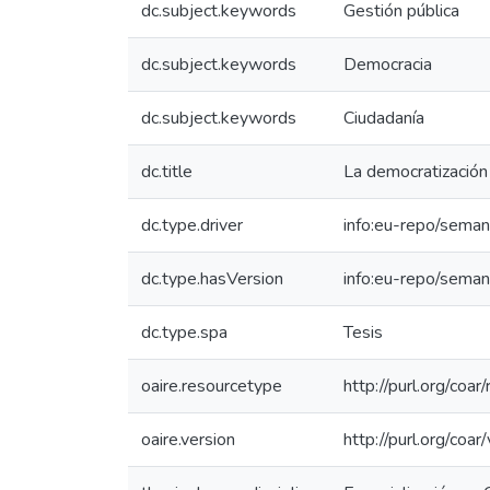
dc.subject.keywords
Gestión pública
dc.subject.keywords
Democracia
dc.subject.keywords
Ciudadanía
dc.title
La democratización 
dc.type.driver
info:eu-repo/seman
dc.type.hasVersion
info:eu-repo/seman
dc.type.spa
Tesis
oaire.resourcetype
http://purl.org/coa
oaire.version
http://purl.org/c