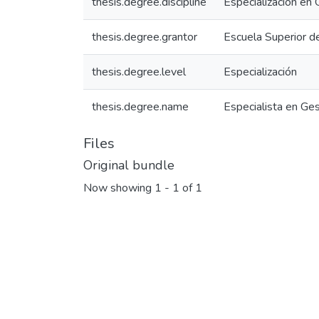
thesis.degree.discipline
Especialización en 
thesis.degree.grantor
Escuela Superior d
thesis.degree.level
Especialización
thesis.degree.name
Especialista en Ges
Files
Original bundle
Now showing
1 - 1 of 1