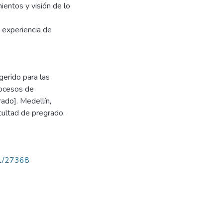
ientos y visión de lo
a experiencia de
gerido para las
rocesos de
rado]. Medellín,
cultad de pregrado.
71/27368