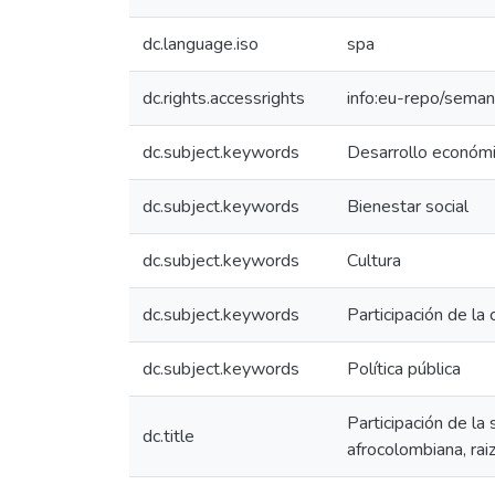
dc.language.iso
spa
dc.rights.accessrights
info:eu-repo/sema
dc.subject.keywords
Desarrollo económ
dc.subject.keywords
Bienestar social
dc.subject.keywords
Cultura
dc.subject.keywords
Participación de la
dc.subject.keywords
Política pública
Participación de la 
dc.title
afrocolombiana, ra