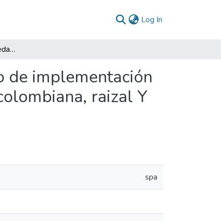
(current)
Log In
Participación de la sociedad civil afro, en el proceso de implementación de la política pública Para la población negra, afrocolombiana, raizal Y palenquera CaliAfro (2020 – 2022)
eso de implementación
colombiana, raizal Y
spa