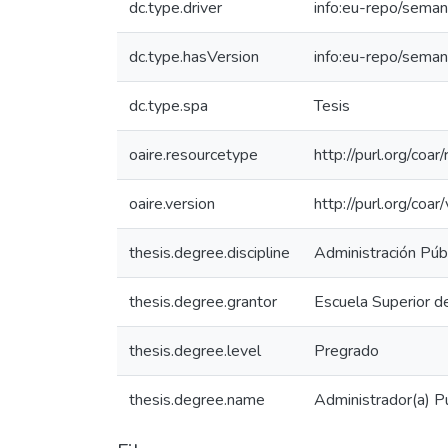
dc.type.driver
info:eu-repo/seman
dc.type.hasVersion
info:eu-repo/seman
dc.type.spa
Tesis
oaire.resourcetype
http://purl.org/coa
oaire.version
http://purl.org/co
thesis.degree.discipline
Administración Públ
thesis.degree.grantor
Escuela Superior d
thesis.degree.level
Pregrado
thesis.degree.name
Administrador(a) Pú