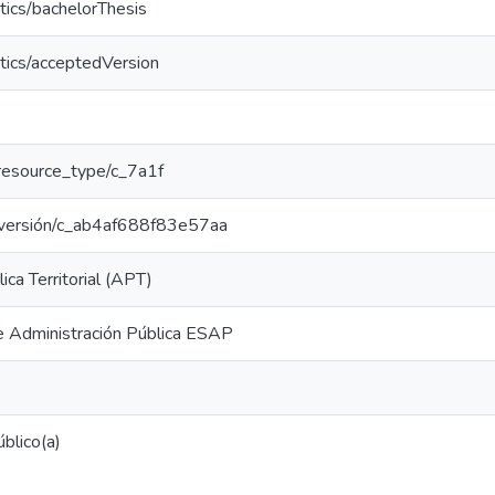
tics/bachelorThesis
tics/acceptedVersion
r/resource_type/c_7a1f
ar/versión/c_ab4af688f83e57aa
ica Territorial (APT)
e Administración Pública ESAP
blico(a)