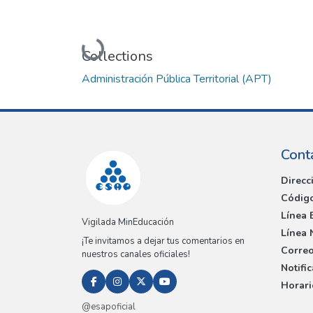
Loading...
Collections
Administración Pública Territorial (APT)
Cont
Direcc
Código
Línea 
Vigilada MinEducación
Línea 
¡Te invitamos a dejar tus comentarios en
Correo
nuestros canales oficiales!
Notifi
Horari
@esapoficial