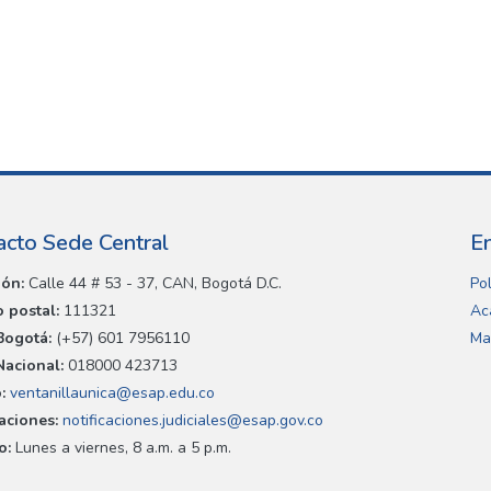
acto Sede Central
E
ión:
Calle 44 # 53 - 37, CAN, Bogotá D.C.
Pol
 postal:
111321
Ac
Bogotá:
(+57) 601 7956110
Ma
Nacional:
018000 423713
:
ventanillaunica@esap.edu.co
caciones:
notificaciones.judiciales@esap.gov.co
o:
Lunes a viernes, 8 a.m. a 5 p.m.