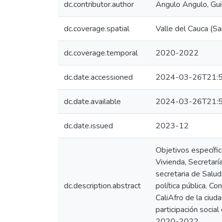
dc.contributor.author
Angulo Angulo, Gui
dc.coverage.spatial
Valle del Cauca (Sa
dc.coverage.temporal
2020-2022
dc.date.accessioned
2024-03-26T21:5
dc.date.available
2024-03-26T21:5
dc.date.issued
2023-12
Objetivos específic
Vivienda, Secretarí
secretaria de Salud
dc.description.abstract
política pública. C
CaliAfro de la ciud
participación social
2020-2022.