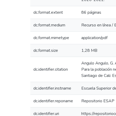
dc.format.extent
86 páginas
dc.format.medium
Recurso en línea / 
dc.format.mimetype
application/pdf
dc.format.size
1,28 MB
Angulo Angulo, G. A
dc.identifier.citation
Para la población n
Santiago de Cali: E
dc.identifier.instname
Escuela Superior d
dc.identifier.reponame
Repositorio ESAP
dc.identifier.uri
https://repositor