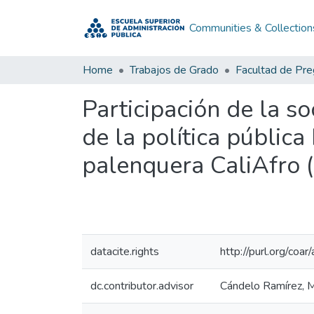
Communities & Collection
Home
Trabajos de Grado
Facultad de Pr
Participación de la s
de la política pública
palenquera CaliAfro 
datacite.rights
http://purl.org/coar
dc.contributor.advisor
Cándelo Ramírez, 