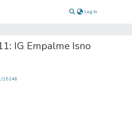
(current)
Log In
11: IG Empalme Isno
71/15146