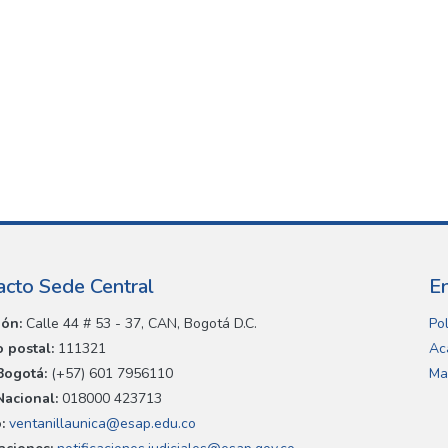
acto Sede Central
E
ión:
Calle 44 # 53 - 37, CAN, Bogotá D.C.
Pol
 postal:
111321
Ac
Bogotá:
(+57) 601 7956110
Ma
Nacional:
018000 423713
:
ventanillaunica@esap.edu.co