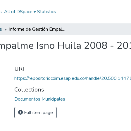
s
All of DSpace
Statistics
s
Informe de Gestión Empalme Isno Huila 2008 - 2011: IG Empalme Isno Huila 2008 - 2011
mpalme Isno Huila 2008 - 20
URI
https://repositoriocdim.esap.edu.co/handle/20.500.144
Collections
Documentos Municipales
Full item page