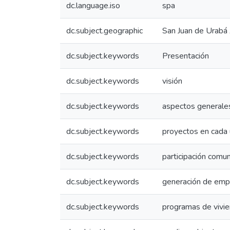
dc.language.iso
spa
dc.subject.geographic
San Juan de Urabá 
dc.subject.keywords
Presentación
dc.subject.keywords
visión
dc.subject.keywords
aspectos generale
dc.subject.keywords
proyectos en cada 
dc.subject.keywords
participación comun
dc.subject.keywords
generación de emp
dc.subject.keywords
programas de vivi