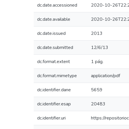
dc.date.accessioned
2020-10-26T22:
dc.date.available
2020-10-26T22:
dc.date.issued
2013
dc.date.submitted
12/6/13
dc.format.extent
1 pág.
dc.format.mimetype
application/pdf
dc.identifier.dane
5659
dc.identifier.esap
20483
dc.identifier.uri
https://repositor