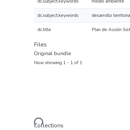
dc.subject.keywords
medio ambiente
dc.subject.keywords
desarrollo territori
dc.title
Plan de Acción Sis
Files
Original bundle
Now showing
1 - 1 of 1
Loading...
Collections