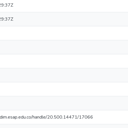
29:37Z
29:37Z
iocdim.esap.edu.co/handle/20.500.14471/17066