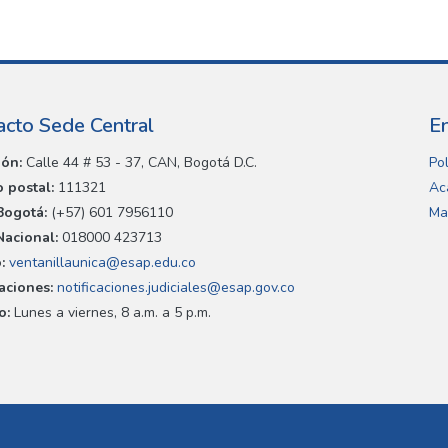
acto Sede Central
E
ión:
Calle 44 # 53 - 37, CAN, Bogotá D.C.
Pol
 postal:
111321
Ac
Bogotá:
(+57) 601 7956110
Ma
Nacional:
018000 423713
:
ventanillaunica@esap.edu.co
caciones:
notificaciones.judiciales@esap.gov.co
o:
Lunes a viernes, 8 a.m. a 5 p.m.