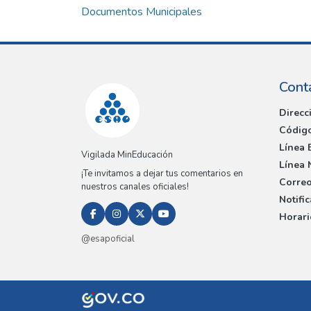
Documentos Municipales
Cont
Direcc
Código
Línea 
Vigilada MinEducación
Línea 
¡Te invitamos a dejar tus comentarios en
Correo
nuestros canales oficiales!
Notifi
Horari
@esapoficial