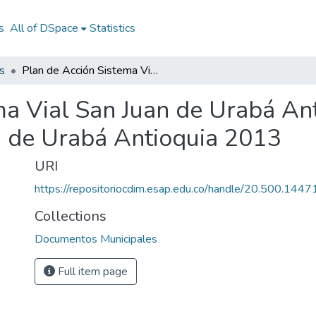
s
All of DSpace
Statistics
s
Plan de Acción Sistema Vial San Juan de Urabá Antioquia 2013: PA Sistema Vial San Juan de Urabá Antioquia 2013
ma Vial San Juan de Urabá An
n de Urabá Antioquia 2013
URI
https://repositoriocdim.esap.edu.co/handle/20.500.144
Collections
Documentos Municipales
Full item page