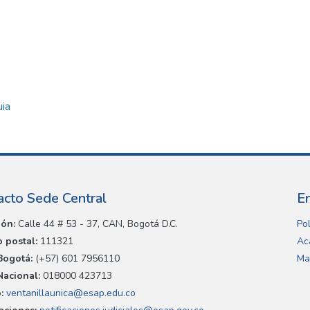
uia
acto Sede Central
E
ión:
Calle 44 # 53 - 37, CAN, Bogotá D.C.
Pol
 postal:
111321
Ac
Bogotá:
(+57) 601 7956110
Ma
Nacional:
018000 423713
:
ventanillaunica@esap.edu.co