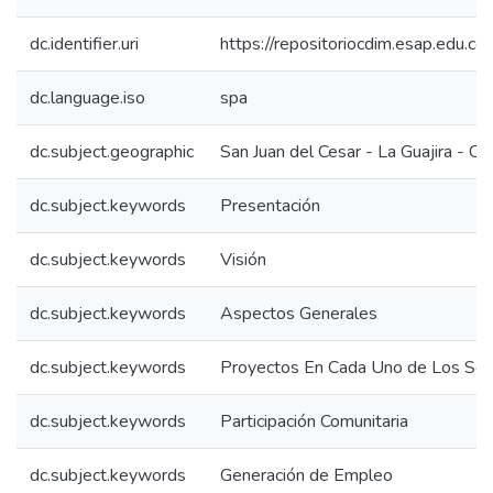
dc.identifier.uri
https://repositoriocdim.esap.edu.
dc.language.iso
spa
dc.subject.geographic
San Juan del Cesar - La Guajira - C
dc.subject.keywords
Presentación
dc.subject.keywords
Visión
dc.subject.keywords
Aspectos Generales
dc.subject.keywords
Proyectos En Cada Uno de Los Sec
dc.subject.keywords
Participación Comunitaria
dc.subject.keywords
Generación de Empleo