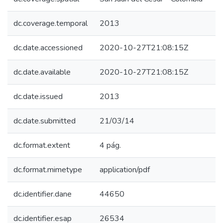
dc.coverage.temporal
2013
dc.date.accessioned
2020-10-27T21:08:15Z
dc.date.available
2020-10-27T21:08:15Z
dc.date.issued
2013
dc.date.submitted
21/03/14
dc.format.extent
4 pág.
dc.format.mimetype
application/pdf
dc.identifier.dane
44650
dc.identifier.esap
26534