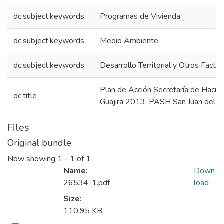
dc.subject.keywords
Programas de Vivienda
dc.subject.keywords
Medio Ambiente
dc.subject.keywords
Desarrollo Territorial y Otros Facto
Plan de Acción Secretaría de Hacie
dc.title
Guajira 2013: PASH San Juan del C
Files
Original bundle
Now showing
1 - 1 of 1
Name:
Down
26534-1.pdf
load
Size:
110.95 KB