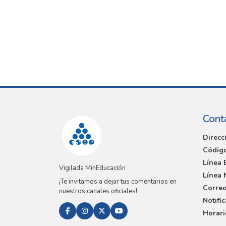
Cont
Direcc
Código
Línea 
Vigilada MinEducación
Línea 
¡Te invitamos a dejar tus comentarios en
Correo
nuestros canales oficiales!
Notifi
Horari