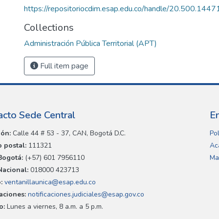
https://repositoriocdim.esap.edu.co/handle/20.500.144
Collections
Administración Pública Territorial (APT)
Full item page
acto Sede Central
E
ión:
Calle 44 # 53 - 37, CAN, Bogotá D.C.
Pol
 postal:
111321
Ac
Bogotá:
(+57) 601 7956110
Ma
Nacional:
018000 423713
:
ventanillaunica@esap.edu.co
caciones:
notificaciones.judiciales@esap.gov.co
o:
Lunes a viernes, 8 a.m. a 5 p.m.