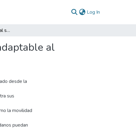
(current)
Log In
La movilidad empresarial sostenible: una apuesta adaptable al municipio de Rionegro
adaptable al
dado desde la
tra sus
mo la movilidad
adanos puedan