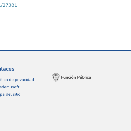
71/27381
nlaces
ítica de privacidad
ademusoft
pa del sitio