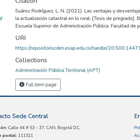
Citation
Suárez Rodríguez, L. N. (2021). Las ventajas y desventaja
la actualización catastral en lo rural. [Tesis de pregrado].
f
Escuela Superior de Administración Pública. Facultad de 
URI
https://repositoriocdim.esap.edu.co/handle/20.500.144
Collections
Administración Pública Territorial (APT)
Full item page
acto Sede Central
E
ión:
Calle 44 # 53 - 37, CAN, Bogotá D.C.
Pol
 postal:
111321
Ac