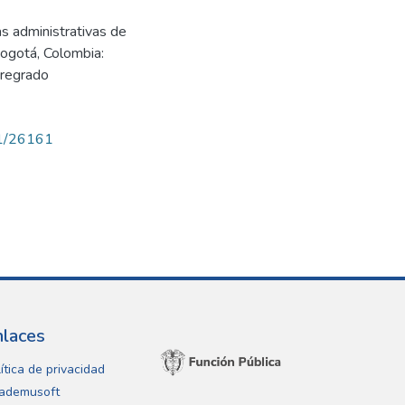
s administrativas de
 Bogotá, Colombia:
pregrado
71/26161
nlaces
ítica de privacidad
ademusoft