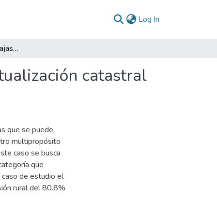
(current)
Log In
Las ventajas y desventajas administrativas de la actualización catastral en lo rural
tualización catastral
jas que se puede
tro multipropósito
este caso se busca
 categoría que
caso de estudio el
ión rural del 80.8%