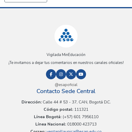
Vigilada MinEducación
¡Te invitamos a dejar tus comentarios en nuestros canales oficiales!
@esapoficial
Contacto Sede Central
Dirección:
Calle 44 # 53 - 37, CAN, Bogotá D.C.
Código postal:
111321
Línea Bogotá:
(+57) 601 7956110
Línea Nacional:
018000 423713
Correo:
ventanillaunica@esap.edu.co