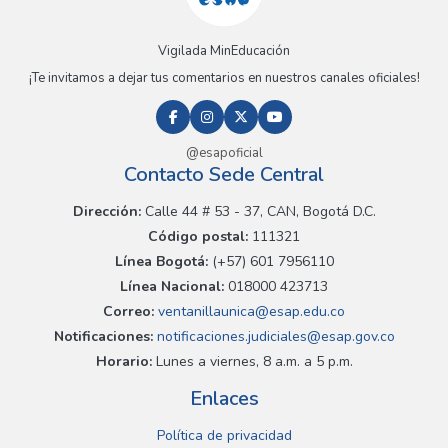
Vigilada MinEducación
¡Te invitamos a dejar tus comentarios en nuestros canales oficiales!
@esapoficial
Contacto Sede Central
Dirección:
Calle 44 # 53 - 37, CAN, Bogotá D.C.
Código postal:
111321
Línea Bogotá:
(+57) 601 7956110
Línea Nacional:
018000 423713
Correo:
ventanillaunica@esap.edu.co
Notificaciones:
notificaciones.judiciales@esap.gov.co
Horario:
Lunes a viernes, 8 a.m. a 5 p.m.
Enlaces
Política de privacidad