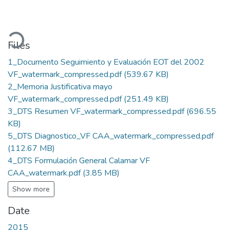
oading...
Files
1_Documento Seguimiento y Evaluación EOT del 2002
VF_watermark_compressed.pdf
(539.67 KB)
2_Memoria Justificativa mayo
VF_watermark_compressed.pdf
(251.49 KB)
3_DTS Resumen VF_watermark_compressed.pdf
(696.55
KB)
5_DTS Diagnostico_VF CAA_watermark_compressed.pdf
(112.67 MB)
4_DTS Formulación General Calamar VF
CAA_watermark.pdf
(3.85 MB)
Show more
Date
2015