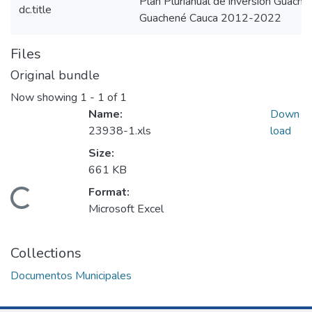
Plan Plurianual de inversión Guac
dc.title
Guachené Cauca 2012-2022
Files
Original bundle
Now showing
1 - 1 of 1
Name:
Down
23938-1.xls
load
Size:
661 KB
Format:
Loading...
Microsoft Excel
Collections
Documentos Municipales