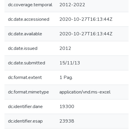
dc.coverage.temporal
2012-2022
dc.date.accessioned
2020-10-27T16:13:44Z
dc.date.available
2020-10-27T16:13:44Z
dc.date.issued
2012
dc.date.submitted
15/11/13
dc.format.extent
1 Pag.
dc.format.mimetype
application/vnd.ms-excel
dc.identifier.dane
19300
dc.identifier.esap
23938