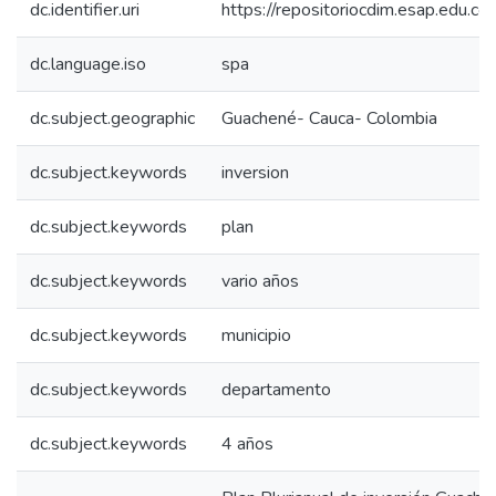
dc.identifier.uri
https://repositoriocdim.esap.edu.
dc.language.iso
spa
dc.subject.geographic
Guachené- Cauca- Colombia
dc.subject.keywords
inversion
dc.subject.keywords
plan
dc.subject.keywords
vario años
dc.subject.keywords
municipio
dc.subject.keywords
departamento
dc.subject.keywords
4 años