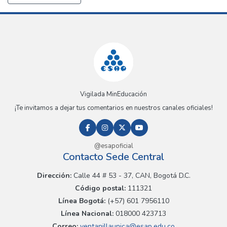
Vigilada MinEducación
¡Te invitamos a dejar tus comentarios en nuestros canales oficiales!
@esapoficial
Contacto Sede Central
Dirección:
Calle 44 # 53 - 37, CAN, Bogotá D.C.
Código postal:
111321
Línea Bogotá:
(+57) 601 7956110
Línea Nacional:
018000 423713
Correo:
ventanillaunica@esap.edu.co