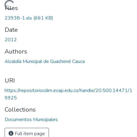
Loading...
Files
23938-1.xls
(661 KB)
Date
2012
Authors
Alcaldía Municipal de Guachené Cauca
URI
https://repositoriocdim.esap.edu.co/handle/20.500.14471/1
9925
Collections
Documentos Municipales
Full item page