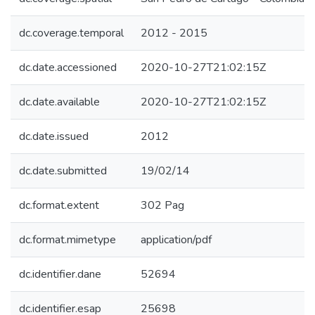
dc.coverage.temporal
2012 - 2015
dc.date.accessioned
2020-10-27T21:02:15Z
dc.date.available
2020-10-27T21:02:15Z
dc.date.issued
2012
dc.date.submitted
19/02/14
dc.format.extent
302 Pag
dc.format.mimetype
application/pdf
dc.identifier.dane
52694
dc.identifier.esap
25698