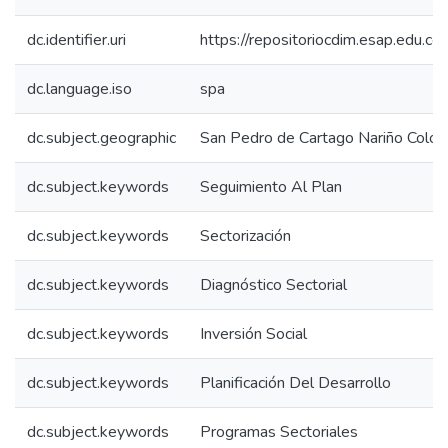
dc.identifier.uri
https://repositoriocdim.esap.edu.
dc.language.iso
spa
dc.subject.geographic
San Pedro de Cartago Nariño Colo
dc.subject.keywords
Seguimiento Al Plan
dc.subject.keywords
Sectorización
dc.subject.keywords
Diagnóstico Sectorial
dc.subject.keywords
Inversión Social
dc.subject.keywords
Planificación Del Desarrollo
dc.subject.keywords
Programas Sectoriales