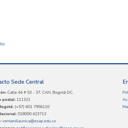
iño
acto Sede Central
E
ión:
Calle 44 # 53 - 37, CAN, Bogotá D.C.
Pol
 postal:
111321
Ac
Bogotá:
(+57) 601 7956110
Ma
Nacional:
018000 423713
:
ventanillaunica@esap.edu.co