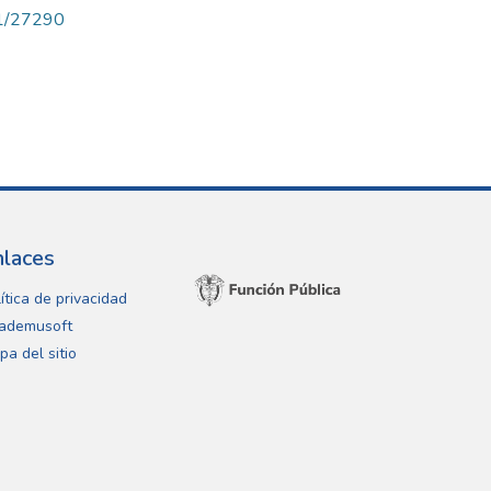
71/27290
nlaces
ítica de privacidad
ademusoft
pa del sitio