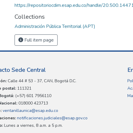
https://repositoriocdim.esap.edu.co/handle/20.500.144
Collections
Administración Pública Territorial (APT)
Full item page
acto Sede Central
E
ión:
Calle 44 # 53 - 37, CAN, Bogotá D.C.
Pol
 postal:
111321
Ac
Bogotá:
(+57) 601 7956110
Ma
Nacional:
018000 423713
:
ventanillaunica@esap.edu.co
caciones:
notificaciones.judiciales@esap.gov.co
o:
Lunes a viernes, 8 a.m. a 5 p.m.