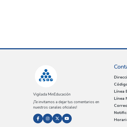
Cont
Direcc
Código
Línea 
Vigilada MinEducación
Línea 
¡Te invitamos a dejar tus comentarios en
Correo
nuestros canales oficiales!
Notifi
Horari