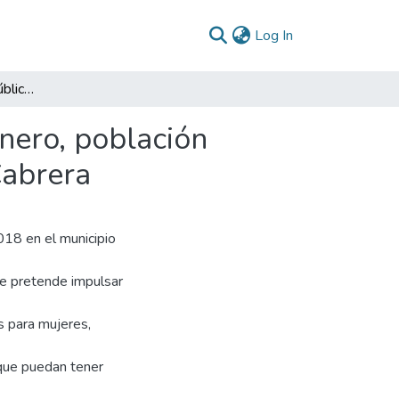
(current)
Log In
Análisis de la política pública mujer, equidad de género, población diversa y diferencial 2018-2019 del municipio de Cabrera
énero, población
Cabrera
018 en el municipio
e pretende impulsar
s para mujeres,
que puedan tener