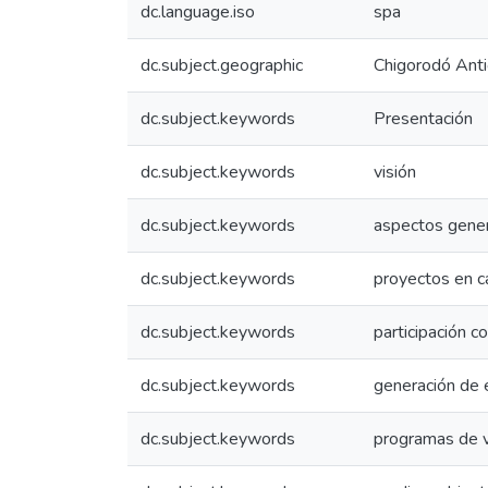
dc.language.iso
spa
dc.subject.geographic
Chigorodó Anti
dc.subject.keywords
Presentación
dc.subject.keywords
visión
dc.subject.keywords
aspectos gene
dc.subject.keywords
proyectos en c
dc.subject.keywords
participación c
dc.subject.keywords
generación de
dc.subject.keywords
programas de v