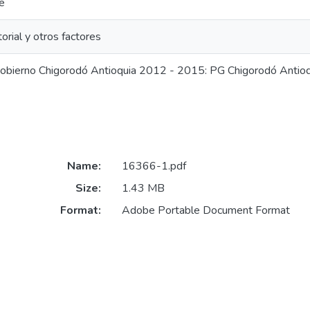
e
torial y otros factores
obierno Chigorodó Antioquia 2012 - 2015: PG Chigorodó Antio
Name:
16366-1.pdf
Size:
1.43 MB
Format:
Adobe Portable Document Format