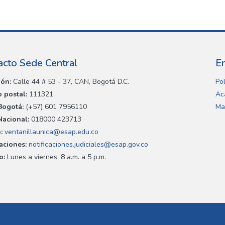
acto Sede Central
E
ión:
Calle 44 # 53 - 37, CAN, Bogotá D.C.
Pol
 postal:
111321
Ac
Bogotá:
(+57) 601 7956110
Ma
Nacional:
018000 423713
:
ventanillaunica@esap.edu.co
caciones:
notificaciones.judiciales@esap.gov.co
o:
Lunes a viernes, 8 a.m. a 5 p.m.