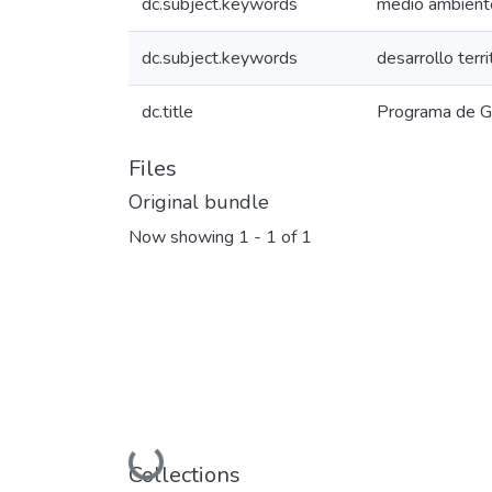
dc.subject.keywords
medio ambient
dc.subject.keywords
desarrollo terri
dc.title
Programa de G
Files
Original bundle
Now showing
1 - 1 of 1
Loading...
Collections