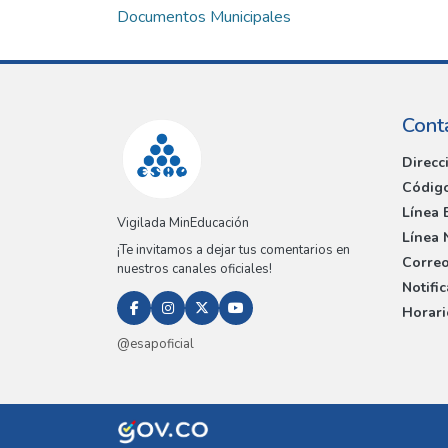
Documentos Municipales
Cont
Direcc
Código
Línea 
Vigilada MinEducación
Línea 
¡Te invitamos a dejar tus comentarios en
Correo
nuestros canales oficiales!
Notifi
Horari
@esapoficial