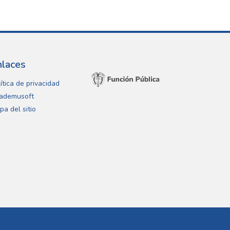
nlaces
ítica de privacidad
ademusoft
pa del sitio