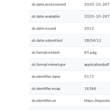
dc.date.accessioned
2020-10-26T
dc.date.available
2020-10-26T
dc.date.issued
2012
dc.date.submitted
28/04/12
dc.format.extent
65 pág.
dc.format.mimetype
application/pdf
dc.identifier.dane
5172
dc.identifier.esap
16366
dc.identifier.uri
https://repos