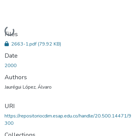
Loading...
Files
2663-1.pdf
(79.92 KB)
Date
2000
Authors
Jaurégui López, Álvaro
URI
https://repositoriocdim.esap.edu.co/handle/20.500.14471/9
300
Collections