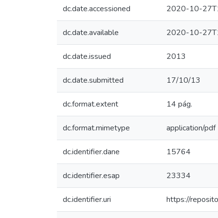
dc.date.accessioned
2020-10-27T
dc.date.available
2020-10-27T
dc.date.issued
2013
dc.date.submitted
17/10/13
dc.format.extent
14 pág.
dc.format.mimetype
application/pdf
dc.identifier.dane
15764
dc.identifier.esap
23334
dc.identifier.uri
https://reposi