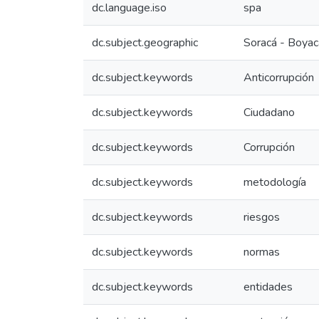
dc.language.iso
spa
dc.subject.geographic
Soracá - Boyac
dc.subject.keywords
Anticorrupción
dc.subject.keywords
Ciudadano
dc.subject.keywords
Corrupción
dc.subject.keywords
metodología
dc.subject.keywords
riesgos
dc.subject.keywords
normas
dc.subject.keywords
entidades