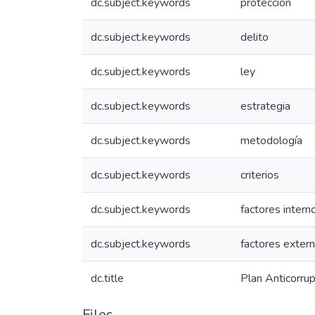
dc.subject.keywords
protección
dc.subject.keywords
delito
dc.subject.keywords
ley
dc.subject.keywords
estrategia
dc.subject.keywords
metodología
dc.subject.keywords
criterios
dc.subject.keywords
factores intern
dc.subject.keywords
factores extern
dc.title
Plan Anticorru
Files