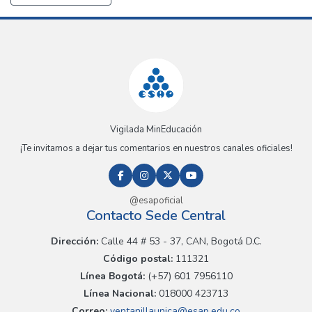
Vigilada MinEducación
¡Te invitamos a dejar tus comentarios en nuestros canales oficiales!
@esapoficial
Contacto Sede Central
Dirección:
Calle 44 # 53 - 37, CAN, Bogotá D.C.
Código postal:
111321
Línea Bogotá:
(+57) 601 7956110
Línea Nacional:
018000 423713
Correo:
ventanillaunica@esap.edu.co