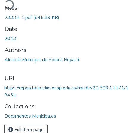
oading...
Files
23334-1.pdf
(845.89 KB)
Date
2013
Authors
Alcaldía Municipal de Soracá Boyacá
URI
https://repositoriocdim.esap.edu.co/handle/20.500.14471/1
9431
Collections
Documentos Municipales
Full item page