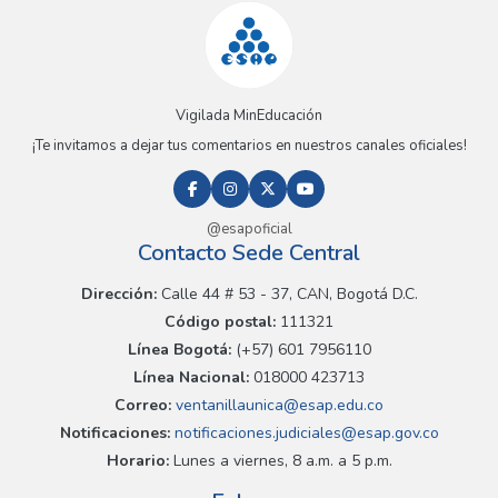
Vigilada MinEducación
¡Te invitamos a dejar tus comentarios en nuestros canales oficiales!
@esapoficial
Contacto Sede Central
Dirección:
Calle 44 # 53 - 37, CAN, Bogotá D.C.
Código postal:
111321
Línea Bogotá:
(+57) 601 7956110
Línea Nacional:
018000 423713
Correo:
ventanillaunica@esap.edu.co
Notificaciones:
notificaciones.judiciales@esap.gov.co
Horario:
Lunes a viernes, 8 a.m. a 5 p.m.