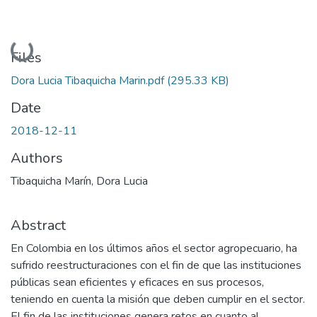
Loading...
Files
Dora Lucia Tibaquicha Marin.pdf
(295.33 KB)
Date
2018-12-11
Authors
Tibaquicha Marín, Dora Lucia
Abstract
En Colombia en los últimos años el sector agropecuario, ha
sufrido reestructuraciones con el fin de que las instituciones
públicas sean eficientes y eficaces en sus procesos,
teniendo en cuenta la misión que deben cumplir en el sector.
El fin de las instituciones genera retos en cuanto al