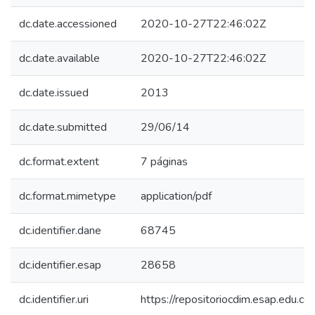
dc.date.accessioned
2020-10-27T22:46:02Z
dc.date.available
2020-10-27T22:46:02Z
dc.date.issued
2013
dc.date.submitted
29/06/14
dc.format.extent
7 páginas
dc.format.mimetype
application/pdf
dc.identifier.dane
68745
dc.identifier.esap
28658
dc.identifier.uri
https://repositoriocdim.esap.edu.