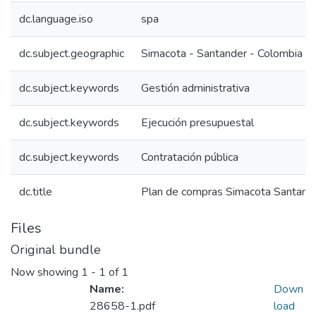
dc.language.iso
spa
dc.subject.geographic
Simacota - Santander - Colombia
dc.subject.keywords
Gestión administrativa
dc.subject.keywords
Ejecución presupuestal
dc.subject.keywords
Contratación pública
dc.title
Plan de compras Simacota Santan
Files
Original bundle
Now showing
1 - 1 of 1
Name:
Down
28658-1.pdf
load