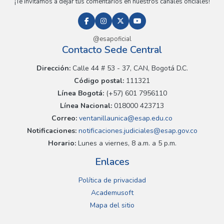
¡Te invitamos a dejar tus comentarios en nuestros canales oficiales!
@esapoficial
Contacto Sede Central
Dirección:
Calle 44 # 53 - 37, CAN, Bogotá D.C.
Código postal:
111321
Línea Bogotá:
(+57) 601 7956110
Línea Nacional:
018000 423713
Correo:
ventanillaunica@esap.edu.co
Notificaciones:
notificaciones.judiciales@esap.gov.co
Horario:
Lunes a viernes, 8 a.m. a 5 p.m.
Enlaces
Política de privacidad
Academusoft
Mapa del sitio