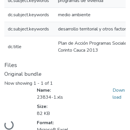
dc.subject.keywords
programas de vivienda
dc.subject.keywords
medio ambiente
dc.subject.keywords
desarrollo territorial y otros factore
Plan de Acción Programas Sociales
dc.title
Corinto Cauca 2013
Files
Original bundle
Now showing
1 - 1 of 1
Name:
Down
23834-1.xls
load
Size:
82 KB
Loading...
Format:
Microsoft Excel