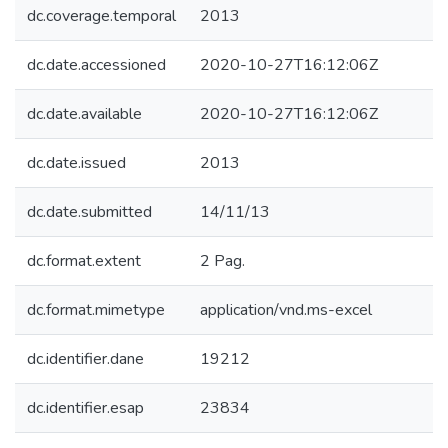
dc.coverage.temporal
2013
dc.date.accessioned
2020-10-27T16:12:06Z
dc.date.available
2020-10-27T16:12:06Z
dc.date.issued
2013
dc.date.submitted
14/11/13
dc.format.extent
2 Pag.
dc.format.mimetype
application/vnd.ms-excel
dc.identifier.dane
19212
dc.identifier.esap
23834