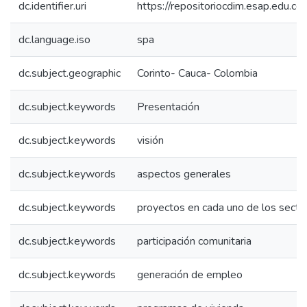
dc.identifier.uri
https://repositoriocdim.esap.edu.
dc.language.iso
spa
dc.subject.geographic
Corinto- Cauca- Colombia
dc.subject.keywords
Presentación
dc.subject.keywords
visión
dc.subject.keywords
aspectos generales
dc.subject.keywords
proyectos en cada uno de los secto
dc.subject.keywords
participación comunitaria
dc.subject.keywords
generación de empleo