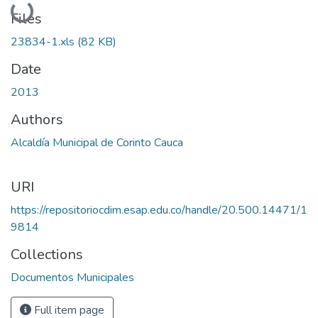
Loading...
Files
23834-1.xls
(82 KB)
Date
2013
Authors
Alcaldía Municipal de Corinto Cauca
URI
https://repositoriocdim.esap.edu.co/handle/20.500.14471/1
9814
Collections
Documentos Municipales
Full item page