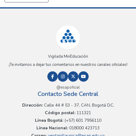
Vigilada MinEducación
¡Te invitamos a dejar tus comentarios en nuestros canales oficiales!
@esapoficial
Contacto Sede Central
Dirección:
Calle 44 # 53 - 37, CAN, Bogotá D.C.
Código postal:
111321
Línea Bogotá:
(+57) 601 7956110
Línea Nacional:
018000 423713
Correo:
ventanillaunica@esap.edu.co