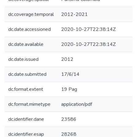
dc.coverage.temporal
2012-2021
dc.date.accessioned
2020-10-27T22:38:14Z
dc.date.available
2020-10-27T22:38:14Z
dc.date.issued
2012
dc.date.submitted
17/6/14
dc.format.extent
19 Pag
dc.format.mimetype
application/pdf
dc.identifier.dane
23586
dc.identifier.esap
28268