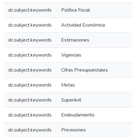
dc.subject.keywords
Política Fiscal
dc.subject.keywords
Actividad Económica
dc.subject.keywords
Estimaciones
dc.subject.keywords
Vigencias
dc.subject.keywords
Cifras Presupuestales
dc.subject.keywords
Metas
dc.subject.keywords
Superávit
dc.subject.keywords
Endeudamiento
dc.subject.keywords
Previsiones