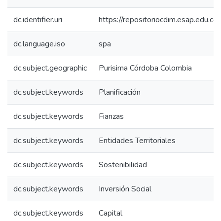
dc.identifier.uri
https://repositoriocdim.esap.edu.
dc.language.iso
spa
dc.subject.geographic
Purisima Córdoba Colombia
dc.subject.keywords
Planificación
dc.subject.keywords
Fianzas
dc.subject.keywords
Entidades Territoriales
dc.subject.keywords
Sostenibilidad
dc.subject.keywords
Inversión Social
dc.subject.keywords
Capital