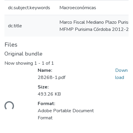
dc.subject.keywords
Macroeconómicas
Marco Fiscal Mediano Plazo Puris
dc.title
MFMP Purisima Córdoba 2012-20
Files
Original bundle
Now showing
1 - 1 of 1
Name:
Down
28268-1.pdf
load
Size:
493.26 KB
Format:
ding...
Adobe Portable Document
Format