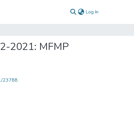
(current)
Log In
012-2021: MFMP
71/23788