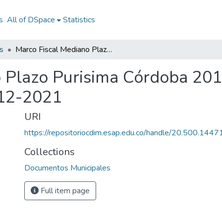
s
All of DSpace
Statistics
s
Marco Fiscal Mediano Plazo Purisima Córdoba 2012-2021: MFMP Purisima Córdoba 2012-2021
o Plazo Purisima Córdoba 2
012-2021
URI
https://repositoriocdim.esap.edu.co/handle/20.500.144
Collections
Documentos Municipales
Full item page