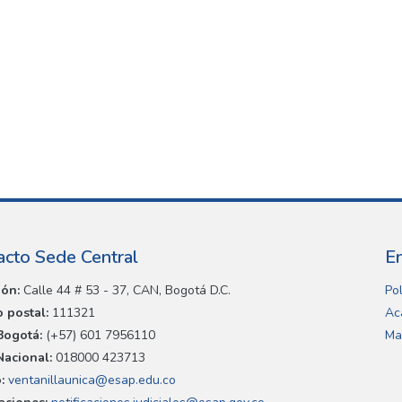
acto Sede Central
E
ión:
Calle 44 # 53 - 37, CAN, Bogotá D.C.
Pol
 postal:
111321
Ac
Bogotá:
(+57) 601 7956110
Ma
Nacional:
018000 423713
:
ventanillaunica@esap.edu.co