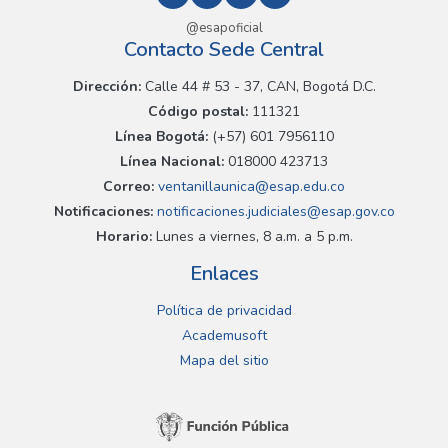
@esapoficial
Contacto Sede Central
Dirección:
Calle 44 # 53 - 37, CAN, Bogotá D.C.
Código postal:
111321
Línea Bogotá:
(+57) 601 7956110
Línea Nacional:
018000 423713
Correo:
ventanillaunica@esap.edu.co
Notificaciones:
notificaciones.judiciales@esap.gov.co
Horario:
Lunes a viernes, 8 a.m. a 5 p.m.
Enlaces
Política de privacidad
Academusoft
Mapa del sitio