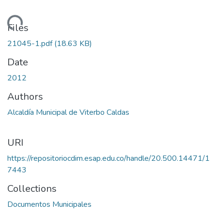
Loading...
Files
21045-1.pdf
(18.63 KB)
Date
2012
Authors
Alcaldía Municipal de Viterbo Caldas
URI
https://repositoriocdim.esap.edu.co/handle/20.500.14471/1
7443
Collections
Documentos Municipales