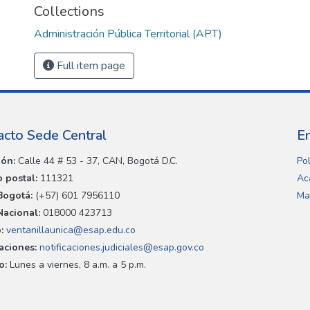
Collections
Administración Pública Territorial (APT)
Full item page
acto Sede Central
E
ión:
Calle 44 # 53 - 37, CAN, Bogotá D.C.
Pol
 postal:
111321
Ac
Bogotá:
(+57) 601 7956110
Ma
Nacional:
018000 423713
:
ventanillaunica@esap.edu.co
caciones:
notificaciones.judiciales@esap.gov.co
o:
Lunes a viernes, 8 a.m. a 5 p.m.