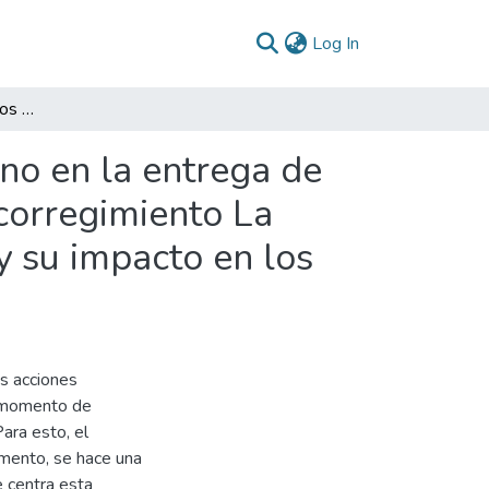
(current)
Log In
Procesos implementados por el gobierno colombiano en la entrega de títulos mineros a multinacionales Y foráneos en el corregimiento La Toma, Suárez, Cauca, entre los años 2010 al 2015 y su impacto en los derechos fundamentales del territorio
no en la entrega de
 corregimiento La
y su impacto en los
as acciones
l momento de
ara esto, el
omento, se hace una
e centra esta