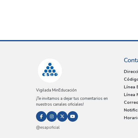
Cont
Direcc
Código
Línea 
Vigilada MinEducación
Línea 
¡Te invitamos a dejar tus comentarios en
Correo
nuestros canales oficiales!
Notifi
Horari
@esapoficial