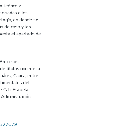
o teórico y
sociadas a los
ología, en donde se
sis de caso y los
senta el apartado de
).Procesos
de títulos mineros a
uárez, Cauca, entre
damentales del
e Cali: Escuela
 Administración
71/27079