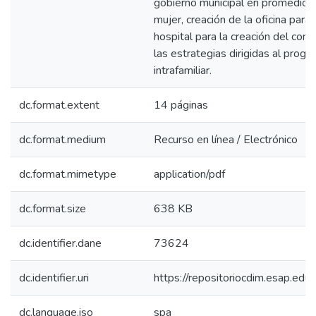
gobierno municipal en promedio
mujer, creación de la oficina para
hospital para la creación del cons
las estrategias dirigidas al progr
intrafamiliar.
dc.format.extent
14 páginas
dc.format.medium
Recurso en línea / Electrónico
dc.format.mimetype
application/pdf
dc.format.size
638 KB
dc.identifier.dane
73624
dc.identifier.uri
https://repositoriocdim.esap.e
dc.language.iso
spa