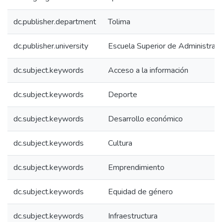
dc.publisher.department
Tolima
dc.publisher.university
Escuela Superior de Administrac
dc.subject.keywords
Acceso a la información
dc.subject.keywords
Deporte
dc.subject.keywords
Desarrollo económico
dc.subject.keywords
Cultura
dc.subject.keywords
Emprendimiento
dc.subject.keywords
Equidad de género
dc.subject.keywords
Infraestructura