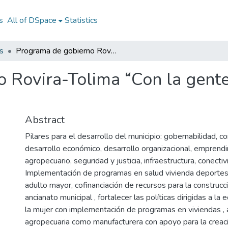
s
All of DSpace
Statistics
s
Programa de gobierno Rovira-Tolima “Con la gente y para la gente”2020-2023
 Rovira-Tolima “Con la gente
Abstract
Pilares para el desarrollo del municipio: gobernabilidad, c
desarrollo económico, desarrollo organizacional, emprend
agropecuario, seguridad y justicia, infraestructura, conectivi
Implementación de programas en salud vivienda deportes y 
adulto mayor, cofinanciación de recursos para la construcc
ancianato municipal , fortalecer las políticas dirigidas a l
la mujer con implementación de programas en viviendas , 
agropecuaria como manufacturera con apoyo para la creac