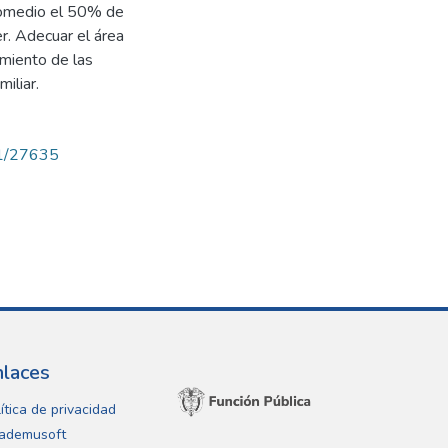
promedio el 50% de
er. Adecuar el área
imiento de las
miliar.
71/27635
nlaces
ítica de privacidad
ademusoft