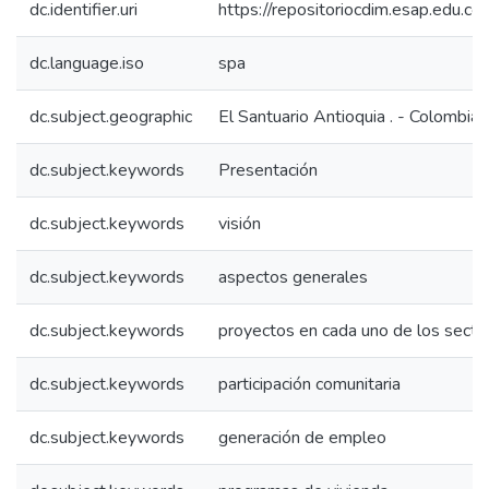
dc.identifier.uri
https://repositoriocdim.esap.edu.
dc.language.iso
spa
dc.subject.geographic
El Santuario Antioquia . - Colombia
dc.subject.keywords
Presentación
dc.subject.keywords
visión
dc.subject.keywords
aspectos generales
dc.subject.keywords
proyectos en cada uno de los secto
dc.subject.keywords
participación comunitaria
dc.subject.keywords
generación de empleo